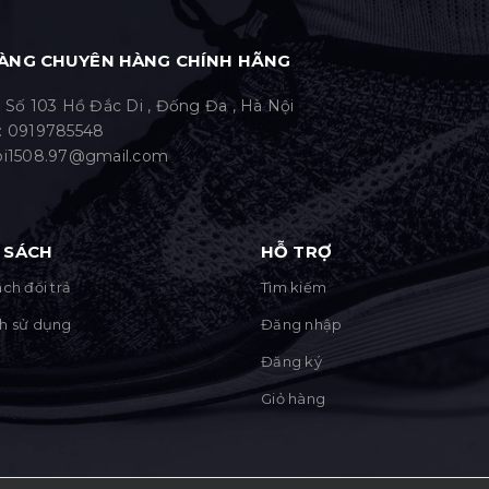
ÀNG CHUYÊN HÀNG CHÍNH HÃNG
: Số 103 Hồ Đắc Di , Đống Đa , Hà Nội
:
0919785548
bi1508.97@gmail.com
 SÁCH
HỖ TRỢ
ch đổi trả
Tìm kiếm
h sử dụng
Đăng nhập
Đăng ký
Giỏ hàng