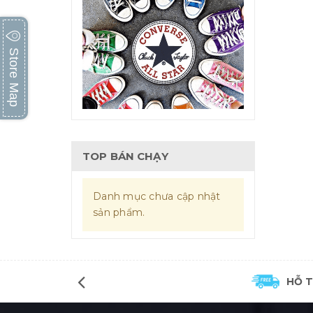
34
35
36
Store Map
37
38
39
40
TOP BÁN CHẠY
41
42
Danh mục chưa cập nhật
43
sản phẩm.
44
XS
S
HỖ 
M
L