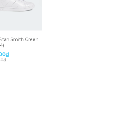
 Stan Smith Green
4)
00₫
00₫