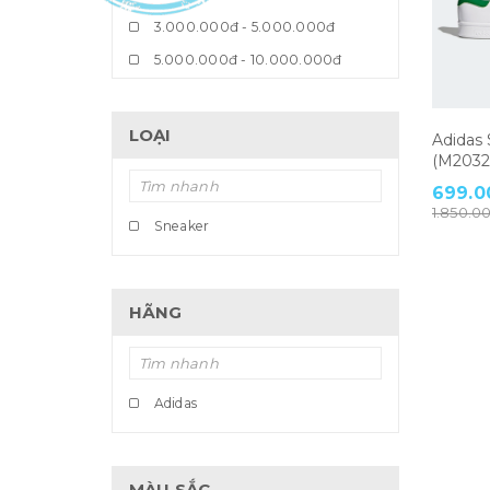
3.000.000đ - 5.000.000đ
5.000.000đ - 10.000.000đ
Giá trên 10.000.000đ
LOẠI
Adidas
(M2032
699.0
1.850.0
Sneaker
HÃNG
Adidas
MÀU SẮC