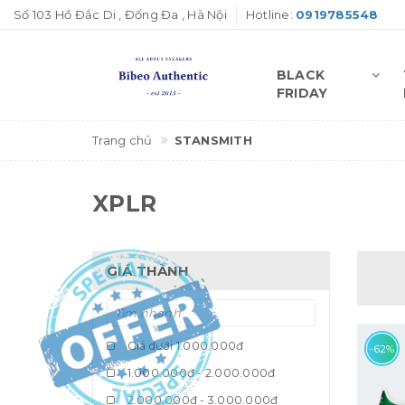
Số 103 Hồ Đắc Di , Đống Đa , Hà Nội
Hotline:
0919785548
BLACK
FRIDAY
Trang chủ
STANSMITH
XPLR
GIÁ THÀNH
Giá dưới 1.000.000đ
-62%
1.000.000đ - 2.000.000đ
2.000.000đ - 3.000.000đ