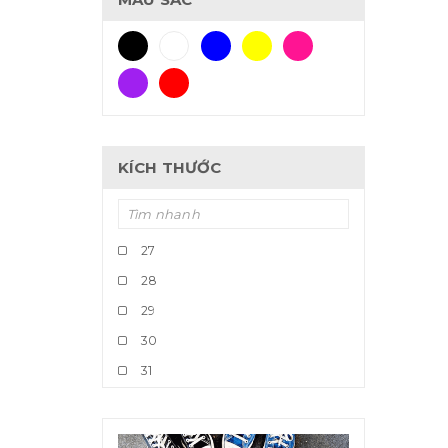
KÍCH THƯỚC
27
28
29
30
31
32
33