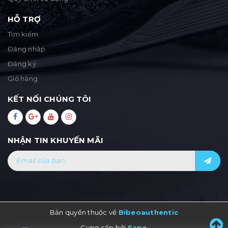
HỖ TRỢ
Tìm kiếm
Đăng nhập
Đăng ký
Giỏ hàng
KẾT NỐI CHÚNG TÔI
NHẬN TIN KHUYẾN MÃI
Bản quyền thuộc về
Bibeoauthentic
Cung cấp bởi
Sapo