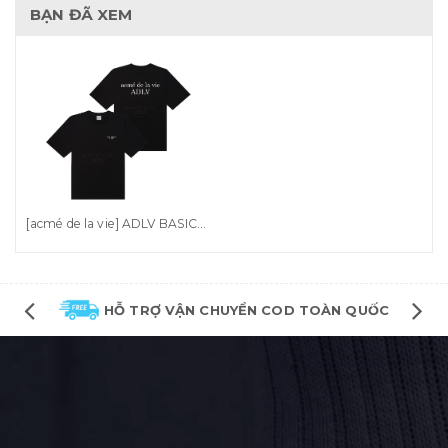
BẠN ĐÃ XEM
[acmé de la vie] ADLV BASIC SHORT SLEEVE T-SHIRT - BLACK
HỖ TRỢ VẬN CHUYỂN COD TOÀN QUỐC