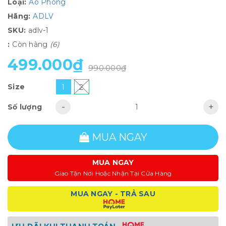
Loại:
Áo Phông
Hãng:
ADLV
SKU:
adlv-1
:
Còn hàng
(6)
499.000₫
990.000₫
Size
1
2
-
+
Số lượng
MUA NGAY
MUA NGAY
Giao Tận Nơi Hoặc Nhận Tại Cửa Hàng
MUA NGAY - TRẢ SAU