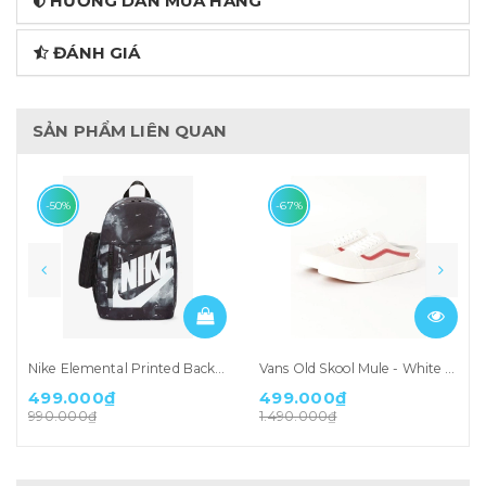
HƯỚNG DẪN MUA HÀNG
ĐÁNH GIÁ
SẢN PHẨM LIÊN QUAN
-50%
-67%
Nike Elemental Printed Backpack (DQ5337-010)
Vans Old Skool Mule - White Red (590747-0002)
499.000₫
499.000₫
990.000₫
1.490.000₫