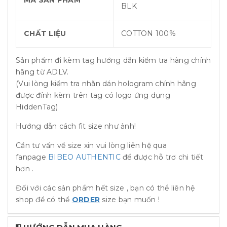
MÃ SẢN PHẨM
BLK
CHẤT LIỆU
COTTON 100%
Sản phẩm đi kèm tag hướng dẫn kiểm tra hàng chính
hãng từ ADLV.
(Vui lòng kiểm tra nhãn dán hologram chính hãng
được đính kèm trên tag có logo ứng dụng
HiddenTag)
Hướng dẫn cách fit size như ảnh!
Cần tư vấn về size xin vui lòng liên hệ qua
fanpage
BIBEO AUTHENTIC
để được hỗ trơ chi tiết
hơn .
Đối với các sản phẩm hết size , bạn có thể liên hệ
shop để có thể
ORDER
size bạn muốn !