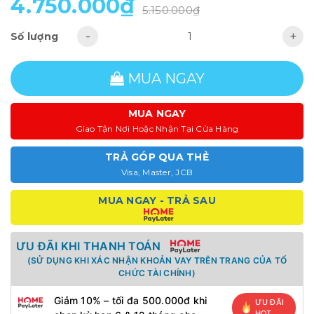
4.750.000₫
5.150.000₫
-
+
Số lượng
MUA NGAY
MUA NGAY
Giao Tận Nơi Hoặc Nhận Tại Cửa Hàng
TRẢ GÓP QUA THẺ
Visa, Master, JCB
MUA NGAY - TRẢ SAU
ƯU ĐÃI KHI THANH TOÁN
(SỬ DỤNG KHI XÁC NHẬN KHOẢN VAY TRÊN TRANG CỦA TỔ
CHỨC TÀI CHÍNH)
Giảm 10% – tối đa 500.000đ khi
ƯU ĐÃI
HOT