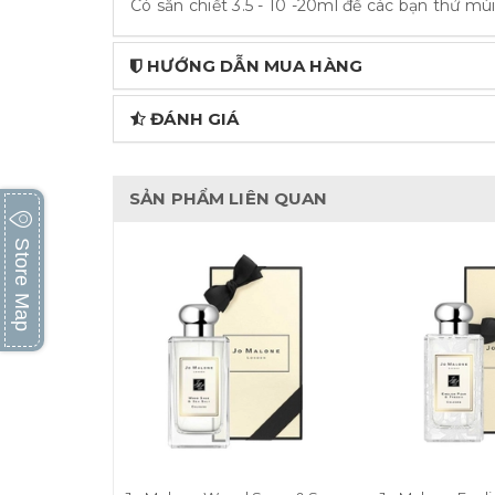
Có sẵn chiết 3.5 - 10 -20ml để các bạn thử mùi 
HƯỚNG DẪN MUA HÀNG
ĐÁNH GIÁ
SẢN PHẨM LIÊN QUAN
Store Map