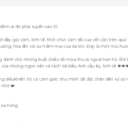
̂m ai đó phải xuyến xao 🙆‍♂️
y gợi cảm, tinh tế. Một chút cám dỗ của vết cắn trên qu
ớng, hòa lẫn với sự mềm mại của da lộn. Đây là một mùi hư
ho những buổi chiều tối mùa thu ra ngoài hẹn hò. Bởi hươ
́ng của những ngọn nến và tách trà kiểu Anh cầu kỳ, tinh tế 🍁🍁
iềukhiến tôi có cảm giác như mình đã đặt chân đến xứ sở 
i nhớ ❤️
g, Hoa hồng