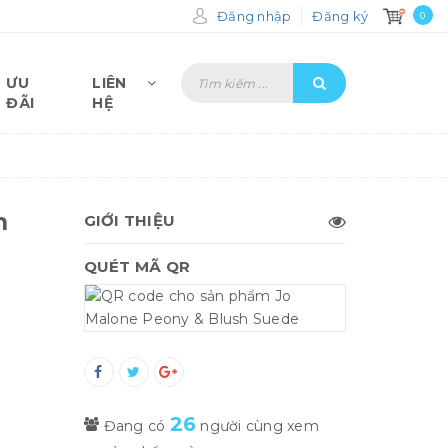
Đăng nhập
Đăng ký
0
ƯU
LIÊN
ĐÃI
HỆ
h
GIỚI THIỆU
QUÉT MÃ QR
26
Đang có
người cùng xem