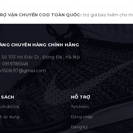
TRỢ VẬN CHUYỂN COD TOÀN QUỐC
trợ giá bảo hiểm cho 
ÀNG CHUYÊN HÀNG CHÍNH HÃNG
: Số 103 Hồ Đắc Di , Đống Đa , Hà Nội
:
0919785548
bi1508.97@gmail.com
 SÁCH
HỖ TRỢ
ch đổi trả
Tìm kiếm
h sử dụng
Đăng nhập
Đăng ký