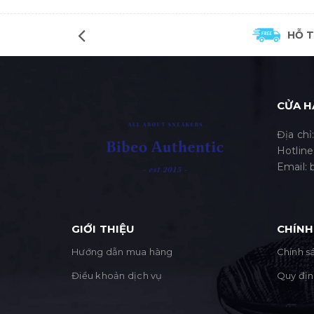
HỖ 
CỬA H
Địa chỉ
Hotline
Email:
GIỚI THIỆU
CHÍNH
Hướng dẫn mua hàng
Chính sá
Điều khoản dịch vụ
Quy địn