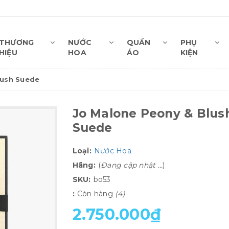
THƯƠNG
NƯỚC
QUẦN
PHỤ
HIỆU
HOA
ÁO
KIỆN
lush Suede
Jo Malone Peony & Blus
Suede
Loại:
Nước Hoa
Hãng:
(
Đang cập nhật ...
)
SKU:
bo53
:
Còn hàng
(4)
2.750.000₫