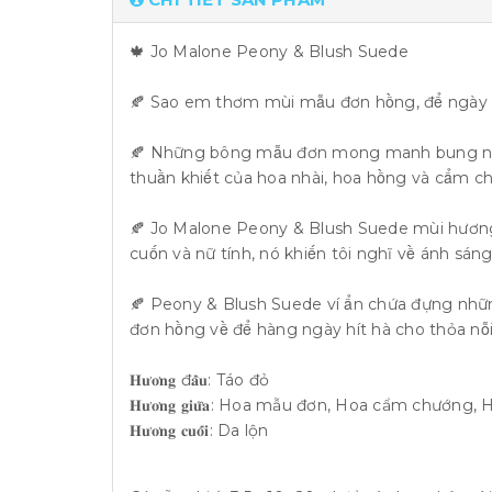
🍁 Jo Malone Peony & Blush Suede
🍂 Sao em thơm mùi mẫu đơn hồng, để ngày đe
🍂 Những bông mẫu đơn mong manh bung nở đầ
thuần khiết của hoa nhài, hoa hồng và cẩm chư
🍂 Jo Malone Peony & Blush Suede mùi hương dành c
cuốn và nữ tính, nó khiến tôi nghĩ về ánh sa
🍂 Peony & Blush Suede ví ẩn chứa đựng những đ
đơn hồng về để hàng ngày hít hà cho thỏa nỗ
𝐇𝐮̛𝐨̛𝐧𝐠 đ𝐚̂̀𝐮: Táo đỏ
𝐇𝐮̛𝐨̛𝐧𝐠 𝐠𝐢𝐮̛̃𝐚: Hoa mẫu đơn, Hoa cẩm chướn
𝐇𝐮̛𝐨̛𝐧𝐠 𝐜𝐮𝐨̂́𝐢: Da lộn