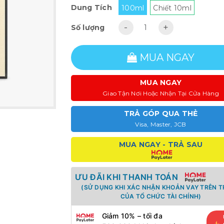
Dung Tích
100ml
Chiết 10ml
-
+
Số lượng
MUA NGAY
MUA NGAY
Giao Tận Nơi Hoặc Nhận Tại Cửa Hàng
TRẢ GÓP QUA THẺ
Visa, Master, JCB
MUA NGAY - TRẢ SAU
ƯU ĐÃI KHI THANH TOÁN
(SỬ DỤNG KHI XÁC NHẬN KHOẢN VAY TRÊN 
CỦA TỔ CHỨC TÀI CHÍNH)
Giảm 10% – tối đa