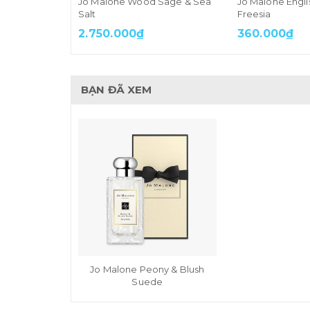
Jo Malone Wood Sage & Sea
Jo Malone Engli
Salt
Freesia
2.750.000₫
360.000₫
BẠN ĐÃ XEM
Jo Malone Peony & Blush
Suede