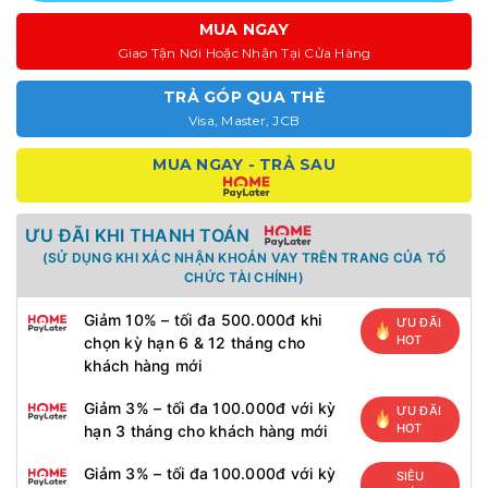
MUA NGAY
Giao Tận Nơi Hoặc Nhận Tại Cửa Hàng
TRẢ GÓP QUA THẺ
Visa, Master, JCB
MUA NGAY - TRẢ SAU
ƯU ĐÃI KHI THANH TOÁN
(SỬ DỤNG KHI XÁC NHẬN KHOẢN VAY TRÊN TRANG CỦA TỔ
CHỨC TÀI CHÍNH)
Giảm 10% – tối đa 500.000đ khi
ƯU ĐÃI
HOT
chọn kỳ hạn 6 & 12 tháng cho
khách hàng mới
Giảm 3% – tối đa 100.000đ với kỳ
ƯU ĐÃI
HOT
hạn 3 tháng cho khách hàng mới
Giảm 3% – tối đa 100.000đ với kỳ
SIÊU