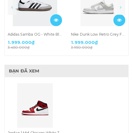
Adidas Samba OG - White Black Gum (B75806)
Nike Dunk Low Retro Grey Fog (DD1391-103)
1.999.000₫
1.999.000₫
3.450.000₫
3.950.000₫
BẠN ĐÃ XEM
Jordan 1 Mid Chicago White Toe (554725-173)