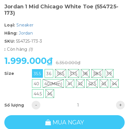
Jordan 1 Mid Chicago White Toe (554725-
173)
Loại:
Sneaker
Hãng:
Jordan
SKU:
554725-173-3
:
Còn hàng
(1)
1.999.000₫
6.350.000₫
Size
35.5
36
36.5
37.5
38
38.5
39
40
40(Men)
41
42
42.5
43
44
44.5
45
-
+
Số lượng
MUA NGAY