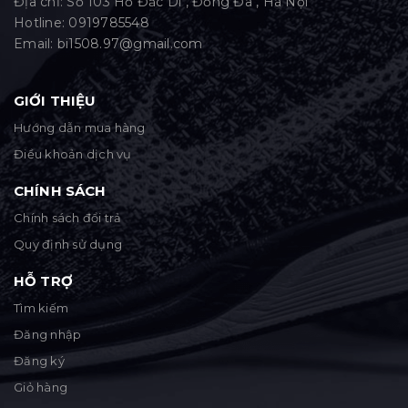
Địa chỉ: Số 103 Hồ Đắc Di , Đống Đa , Hà Nội
Hotline:
0919785548
Email:
bi1508.97@gmail.com
GIỚI THIỆU
Hướng dẫn mua hàng
Điều khoản dịch vụ
CHÍNH SÁCH
Chính sách đổi trả
Quy định sử dụng
HỖ TRỢ
Tìm kiếm
Đăng nhập
Đăng ký
Giỏ hàng