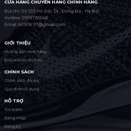
CỬA HÀNG CHUYÊN HÀNG CHÍNH HÃNG
Địa chỉ: Số 103 Hồ Đắc Di , Đống Đa , Hà Nội
Hotline:
0919785548
Email:
bi1508.97@gmail.com
GIỚI THIỆU
Hướng dẫn mua hàng
Điều khoản dịch vụ
CHÍNH SÁCH
Chính sách đổi trả
Quy định sử dụng
HỖ TRỢ
Tìm kiếm
Đăng nhập
Đăng ký