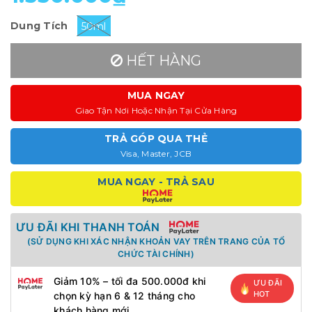
Dung Tích
50ml
HẾT HÀNG
MUA NGAY
Giao Tận Nơi Hoặc Nhận Tại Cửa Hàng
TRẢ GÓP QUA THẺ
Visa, Master, JCB
MUA NGAY - TRẢ SAU
ƯU ĐÃI KHI THANH TOÁN
(SỬ DỤNG KHI XÁC NHẬN KHOẢN VAY TRÊN TRANG CỦA TỔ
CHỨC TÀI CHÍNH)
Giảm 10% – tối đa 500.000đ khi
ƯU ĐÃI
HOT
chọn kỳ hạn 6 & 12 tháng cho
khách hàng mới