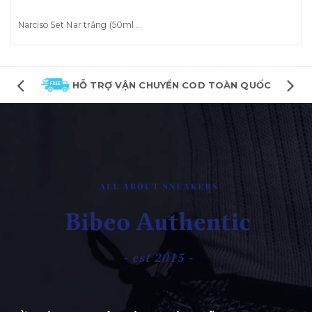
Narciso Set Nar trắng (50ml +10m)
HỖ TRỢ VẬN CHUYỂN COD TOÀN QUỐC