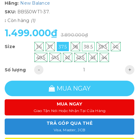
Hãng:
New Balance
SKU:
BB550WT1-37.
:
Còn hàng
(1)
1.499.000₫
3.890.000₫
Size
36
37
37.5
38
38.5
39.5
40
40.5
41.5
42
42.5
43
44
-
+
Số lượng
MUA NGAY
MUA NGAY
Giao Tận Nơi Hoặc Nhận Tại Cửa Hàng
TRẢ GÓP QUA THẺ
Visa, Master, JCB