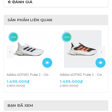
ĐÁNH GIÁ
SẢN PHẨM LIÊN QUAN
-44%
-44%
Adidas 4DFWD Pulse 2 - Cloud White (GZ6940)
Adidas 4DFWD Pulse 2 - Cream Beam Orange (GX9281)
1.499.000₫
1.499.000₫
2.690.000₫
2.690.000₫
BẠN ĐÃ XEM