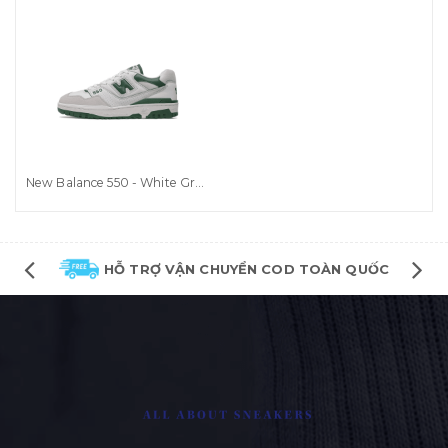
New Balance 550 - White Green (BB550WT1)
HỖ TRỢ VẬN CHUYỂN COD TOÀN QUỐC