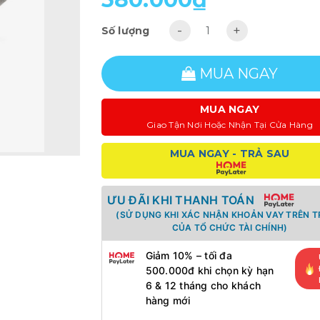
-
+
Số lượng
MUA NGAY
MUA NGAY
Giao Tận Nơi Hoặc Nhận Tại Cửa Hàng
MUA NGAY - TRẢ SAU
ƯU ĐÃI KHI THANH TOÁN
(SỬ DỤNG KHI XÁC NHẬN KHOẢN VAY TRÊN 
CỦA TỔ CHỨC TÀI CHÍNH)
Giảm 10% – tối đa
500.000đ khi chọn kỳ hạn
6 & 12 tháng cho khách
hàng mới