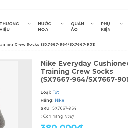
THƯƠNG
NƯỚC
QUẦN
PHỤ
HIỆU
HOA
ÁO
KIỆN
raining Crew Socks (SX7667-964/SX7667-901)
Nike Everyday Cushione
Training Crew Socks
(SX7667-964/SX7667-901
Loại:
Tất
Hãng:
Nike
SKU:
SX7667-964
:
Còn hàng
(178)
380.000₫