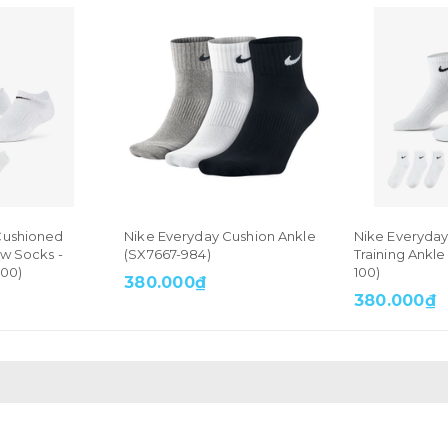
Cushioned
Nike Everyday Cushion Ankle
Nike Everyda
w Socks -
(SX7667-984)
Training Ankl
100)
100)
380.000₫
380.000₫