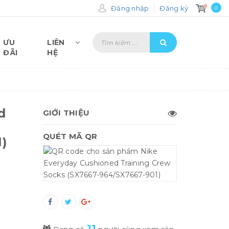
Đăng nhập
Đăng ký
0
ƯU
LIÊN
ĐÃI
HỆ
d
GIỚI THIỆU
QUÉT MÃ QR
)
11