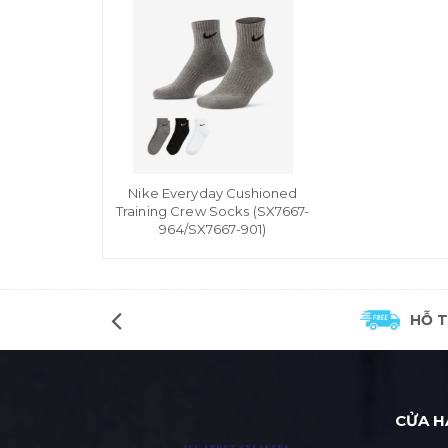
Nike Everyday Cushioned
Training Crew Socks (SX7667-
964/SX7667-901)
HỖ 
CỬA H