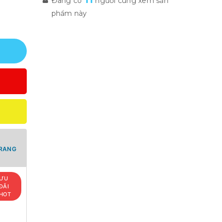
Đang có
người cùng xem sản
phẩm này
TRANG
ƯU
ĐÃI
HOT