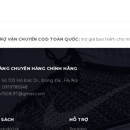
TRỢ VẬN CHUYỂN COD TOÀN QUỐC
trợ giá bảo hiểm cho 
ÀNG CHUYÊN HÀNG CHÍNH HÃNG
: Số 103 Hồ Đắc Di , Đống Đa , Hà Nội
:
0919785548
bi1508.97@gmail.com
 SÁCH
HỖ TRỢ
ch đổi trả
Tìm kiếm