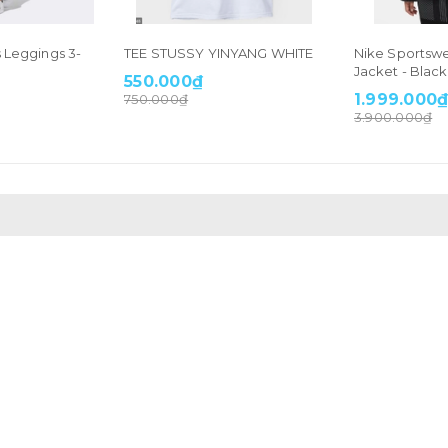
s Leggings 3-
TEE STUSSY YINYANG WHITE
Nike Sportswe
Jacket - Blac
550.000₫
1.999.000
750.000₫
3.900.000₫