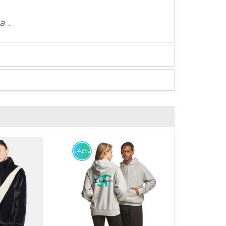
a .
-43%
-58%