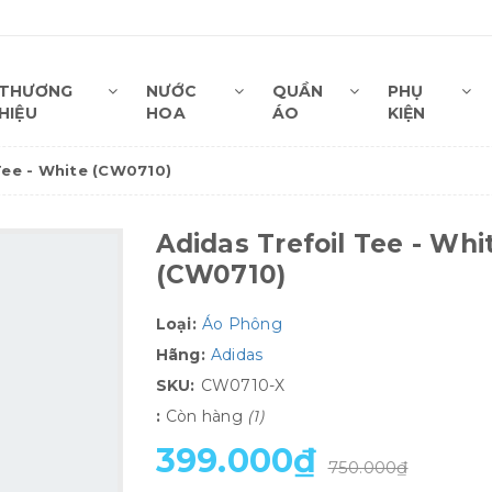
THƯƠNG
NƯỚC
QUẦN
PHỤ
HIỆU
HOA
ÁO
KIỆN
Tee - White (CW0710)
Adidas Trefoil Tee - Whi
(CW0710)
Loại:
Áo Phông
Hãng:
Adidas
SKU:
CW0710-X
:
Còn hàng
(1)
399.000₫
750.000₫