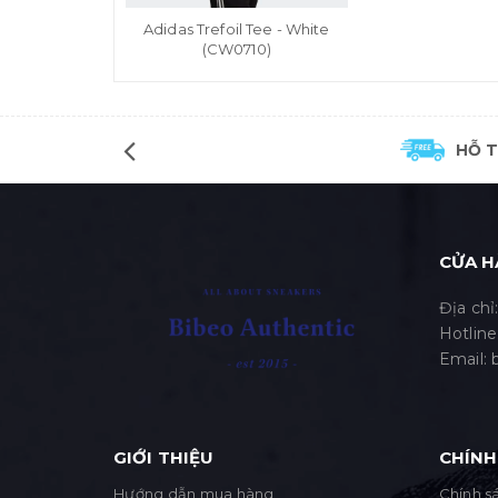
Adidas Trefoil Tee - White
(CW0710)
HỖ 
CỬA H
Địa chỉ
Hotline
Email:
GIỚI THIỆU
CHÍNH
Hướng dẫn mua hàng
Chính sá