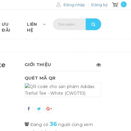
Đăng nhập
Đăng ký
0
ƯU
LIÊN
ĐÃI
HỆ
te
GIỚI THIỆU
QUÉT MÃ QR
36
Đang có
người cùng xem