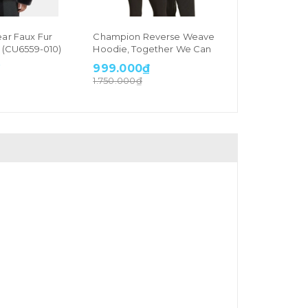
ar Faux Fur
Champion Reverse Weave
Nike Sports
k (CU6559-010)
Hoodie, Together We Can
Dye Pullove
(CU4346-077
₫
999.000₫
699.000₫
1.750.000₫
1.650.000₫