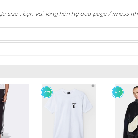
a size , bạn vui lòng liên hệ qua page / imess nh
-27%
-49%