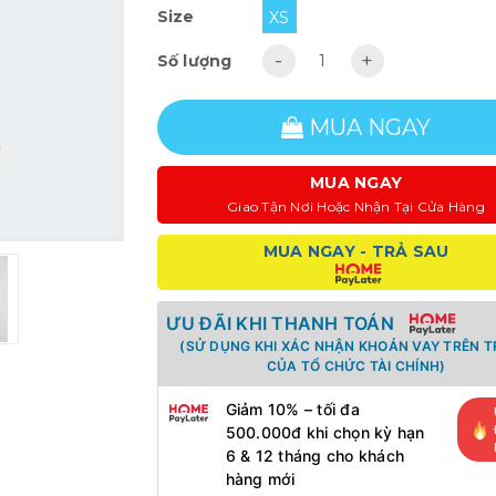
Size
XS
-
+
Số lượng
MUA NGAY
MUA NGAY
Giao Tận Nơi Hoặc Nhận Tại Cửa Hàng
MUA NGAY - TRẢ SAU
ƯU ĐÃI KHI THANH TOÁN
(SỬ DỤNG KHI XÁC NHẬN KHOẢN VAY TRÊN 
CỦA TỔ CHỨC TÀI CHÍNH)
Giảm 10% – tối đa
500.000đ khi chọn kỳ hạn
6 & 12 tháng cho khách
hàng mới