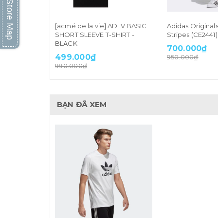
Store Map
[acmé de la vie] ADLV BASIC
Adidas Original
SHORT SLEEVE T-SHIRT -
Stripes (CE2441)
BLACK
700.000₫
499.000₫
950.000₫
990.000₫
BẠN ĐÃ XEM