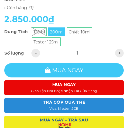
:
Còn hàng
(3)
2.850.000₫
Dung Tích
125ml
200ml
Chiết 10ml
Tester 125ml
-
+
Số lượng
MUA NGAY
MUA NGAY
Giao Tận Nơi Hoặc Nhận Tại Cửa Hàng
TRẢ GÓP QUA THẺ
Visa, Master, JCB
MUA NGAY - TRẢ SAU