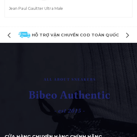
Jean Paul Gaultter Ultra Male
HỖ TRỢ VẬN CHUYỂN COD TOÀN QUỐC
CỬA HÀNG CHUYÊN HÀNG CHÍNH HÃNG