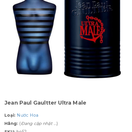
Jean Paul Gaultter Ultra Male
Loại:
Nước Hoa
Hãng:
(
Đang cập nhật ...
)
SKU:
bo52