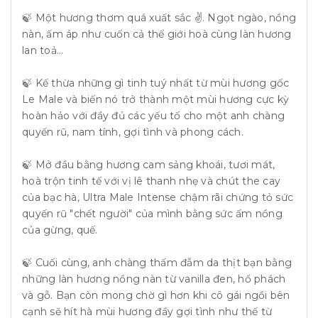
🍃 Một hương thơm quá xuất sắc ✌️. Ngọt ngào, nồng
nàn, ấm áp như cuốn cả thế giới hoà cùng làn hương
lan toả...
🍃 Kế thừa những gì tinh tuý nhất từ mùi hương gốc
Le Male và biến nó trở thành một mùi hương cực kỳ
hoàn hảo với đầy đủ các yếu tố cho một anh chàng
quyến rũ, nam tính, gợi tình và phong cách.
🍃 Mở đầu bằng hương cam sảng khoái, tươi mát,
hoà trộn tinh tế với vị lê thanh nhẹ và chút the cay
của bạc hà, Ultra Male Intense chậm rãi chứng tỏ sức
quyến rũ "chết người" của mình bằng sức ấm nồng
của gừng, quế.
🍃 Cuối cùng, anh chàng thấm đẫm da thịt bạn bằng
những làn hương nồng nàn từ vanilla đen, hổ phách
và gỗ. Bạn còn mong chờ gì hơn khi cô gái ngồi bên
cạnh sẽ hít hà mùi hương đầy gợi tình như thế từ