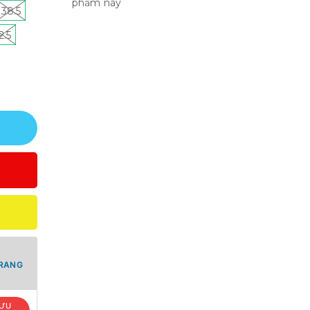
phẩm này
38.5
2.5
TRANG
ƯU