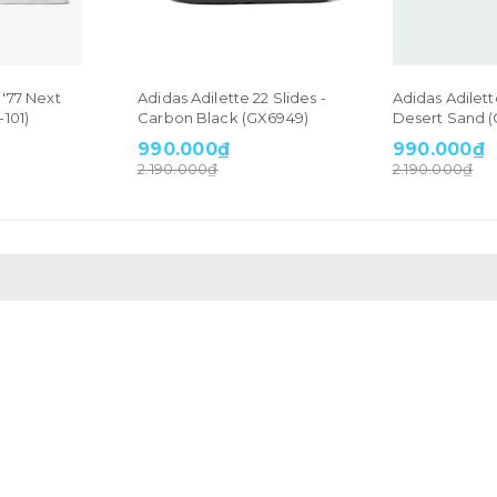
 '77 Next
Adidas Adilette 22 Slides -
Adidas Adilette
101)
Carbon Black (GX6949)
Desert Sand 
990.000₫
990.000₫
2.190.000₫
2.190.000₫