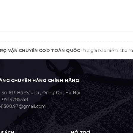
TRỢ VẬN CHUYỂN COD TOÀN QUỐC
trợ giá bảo hiểm cho 
ÀNG CHUYÊN HÀNG CHÍNH HÃNG
: Số 103 Hồ Đắc Di , Đống Đa , Hà Nội
:
0919785548
bi1508.97@gmail.com
 SÁCH
HỖ TRỢ