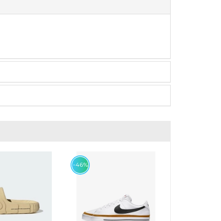
-46%
-39%