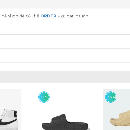
ên hệ shop để có thể
ORDER
size bạn muốn !
-55%
-55%