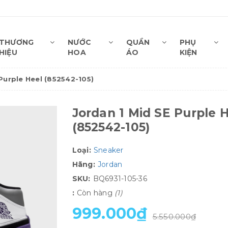
THƯƠNG
NƯỚC
QUẦN
PHỤ
HIỆU
HOA
ÁO
KIỆN
Purple Heel (852542-105)
Jordan 1 Mid SE Purple 
(852542-105)
Loại:
Sneaker
Hãng:
Jordan
SKU:
BQ6931-105-36
:
Còn hàng
(1)
999.000₫
5.550.000₫