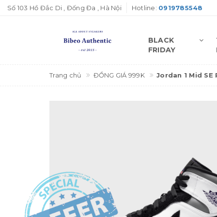
Số 103 Hồ Đắc Di , Đống Đa , Hà Nội
Hotline:
0919785548
BLACK
FRIDAY
Trang chủ
ĐỒNG GIÁ 999K
Jordan 1 Mid SE 