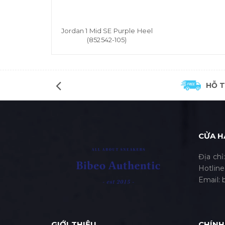
Jordan 1 Mid SE Purple Heel
(852542-105)
HỖ 
CỬA H
Địa chỉ
Hotline
Email:
GIỚI THIỆU
CHÍNH