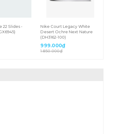
 22 Slides -
Nike Court Legacy White
Nike Court 
(GX6945)
Desert Ochre Next Nature
Desert Ochr
(DH3162-100)
999.000₫
999.000₫
1.650.000₫
1.850.000₫