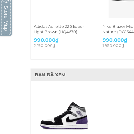
Store Map
Adidas Adilette 22 Slides -
Nike Blazer Mid
Light Brown (HQ4670)
Nature (DO1344-
990.000₫
990.000₫
2.190.000₫
1.950.000₫
BẠN ĐÃ XEM