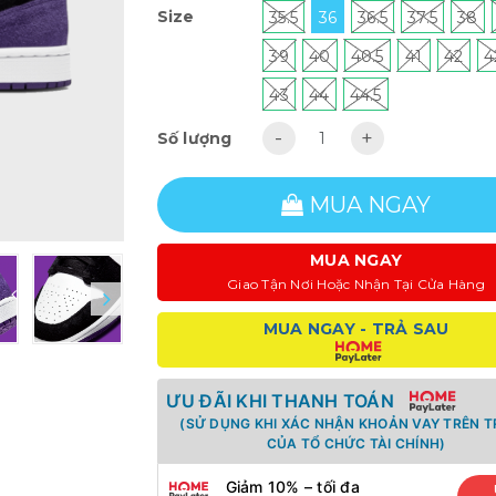
Size
35.5
36
36.5
37.5
38
39
40
40.5
41
42
4
43
44
44.5
-
+
Số lượng
MUA NGAY
MUA NGAY
Giao Tận Nơi Hoặc Nhận Tại Cửa Hàng
MUA NGAY - TRẢ SAU
ƯU ĐÃI KHI THANH TOÁN
(SỬ DỤNG KHI XÁC NHẬN KHOẢN VAY TRÊN 
CỦA TỔ CHỨC TÀI CHÍNH)
Giảm 10% – tối đa