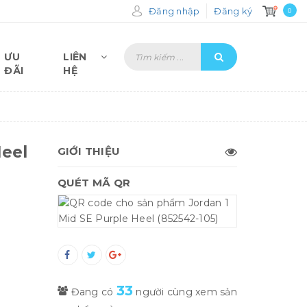
Đăng nhập
Đăng ký
0
ƯU
LIÊN
ĐÃI
HỆ
Heel
GIỚI THIỆU
QUÉT MÃ QR
33
Đang có
người cùng xem sản