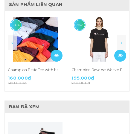
SẢN PHẨM LIÊN QUAN
-56%
-74%
Champion Basic Tee with hand logo
Champion Reverse Weave Black Script Logo T-shirt
160.000₫
195.000₫
360.000₫
750.000₫
BẠN ĐÃ XEM