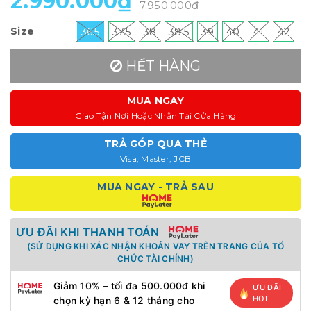
2.990.000₫
7.950.000₫
Size
36.5
37.5
38
38.5
39
40
41
42
HẾT HÀNG
MUA NGAY
Giao Tận Nơi Hoặc Nhận Tại Cửa Hàng
TRẢ GÓP QUA THẺ
Visa, Master, JCB
MUA NGAY - TRẢ SAU
ƯU ĐÃI KHI THANH TOÁN
(SỬ DỤNG KHI XÁC NHẬN KHOẢN VAY TRÊN TRANG CỦA TỔ
CHỨC TÀI CHÍNH)
Giảm 10% – tối đa 500.000đ khi
ƯU ĐÃI
HOT
chọn kỳ hạn 6 & 12 tháng cho