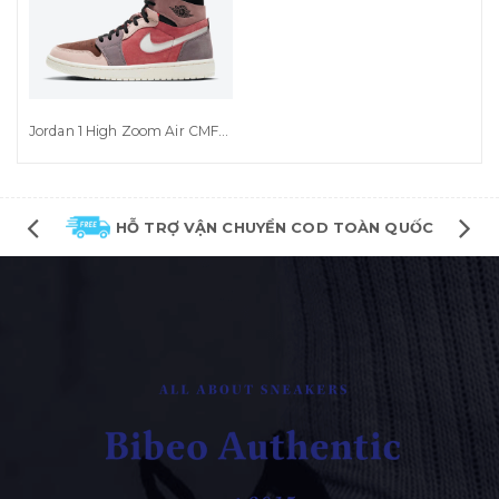
Jordan 1 High Zoom Air CMFT Canyon Rust (CT0979-602)
HỖ TRỢ VẬN CHUYỂN COD TOÀN QUỐC