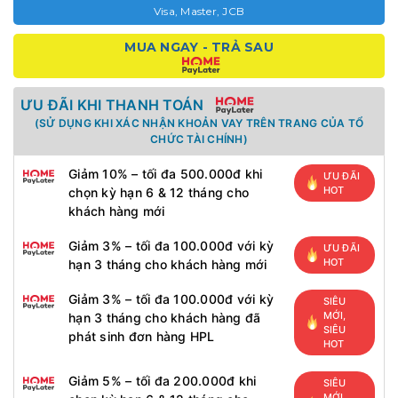
Visa, Master, JCB
MUA NGAY - TRẢ SAU
ƯU ĐÃI KHI THANH TOÁN
(SỬ DỤNG KHI XÁC NHẬN KHOẢN VAY TRÊN TRANG CỦA TỔ
CHỨC TÀI CHÍNH)
Giảm 10% – tối đa 500.000đ khi
ƯU ĐÃI
HOT
chọn kỳ hạn 6 & 12 tháng cho
khách hàng mới
Giảm 3% – tối đa 100.000đ với kỳ
ƯU ĐÃI
HOT
hạn 3 tháng cho khách hàng mới
Giảm 3% – tối đa 100.000đ với kỳ
SIÊU
MỚI,
hạn 3 tháng cho khách hàng đã
SIÊU
phát sinh đơn hàng HPL
HOT
Giảm 5% – tối đa 200.000đ khi
SIÊU
MỚI,