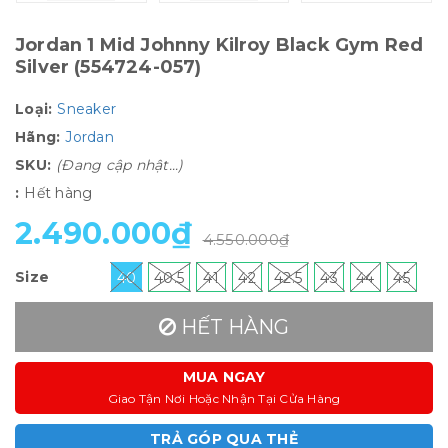
Jordan 1 Mid Johnny Kilroy Black Gym Red
Silver (554724-057)
Loại:
Sneaker
Hãng:
Jordan
SKU:
(Đang cập nhật...)
:
Hết hàng
2.490.000₫
4.550.000₫
Size
40
40.5
41
42
42.5
43
44
45
HẾT HÀNG
MUA NGAY
Giao Tận Nơi Hoặc Nhận Tại Cửa Hàng
TRẢ GÓP QUA THẺ