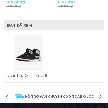
160.000₫
195.000₫
360.000₫
750.000₫
BẠN ĐÃ XEM
Jordan 1 Mid Johnny Kilroy Black Gym Red Silver (554724-057)
HỖ TRỢ VẬN CHUYỂN COD TOÀN QUỐC