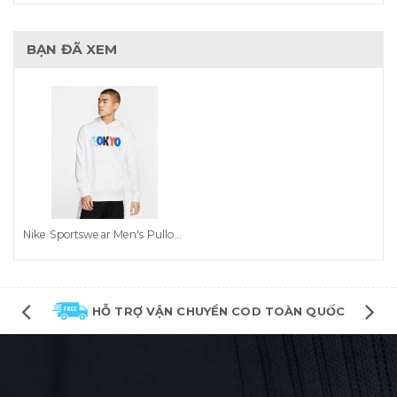
BẠN ĐÃ XEM
Nike Sportswear Men's Pullover Hoodie - Tokyo Color (CW0308-100)
HỖ TRỢ VẬN CHUYỂN COD TOÀN QUỐC