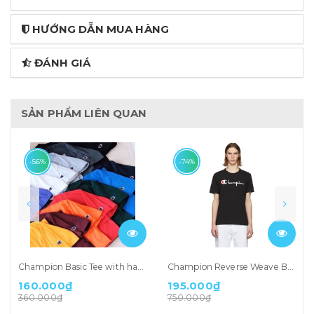
HƯỚNG DẪN MUA HÀNG
ĐÁNH GIÁ
SẢN PHẨM LIÊN QUAN
-56%
-74%
Champion Basic Tee with hand logo
Champion Reverse Weave Black Script Logo T-shirt
160.000₫
195.000₫
360.000₫
750.000₫