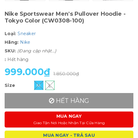
Nike Sportswear Men's Pullover Hoodie -
Tokyo Color (CW0308-100)
Loại:
Sneaker
Hãng:
Nike
SKU:
(Đang cập nhật...)
:
Hết hàng
999.000₫
1.850.000₫
Size
M
L
HẾT HÀNG
MUA NGAY
Giao Tận Nơi Hoặc Nhận Tại Cửa Hàng
MUA NGAY - TRẢ SAU