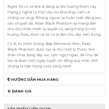
Nghe thì có vẻ khá là đáng sợ khi hương thơm này
mang ý nghĩa từ một câu nói khá nhạy cảm và
chẳng vui vẻ gì. Nhưng ngược lại hoàn toàn đằng sau
câu chuyện đó, Kilian Black Phantom lại mang đến
cho chủ nhân mình sự quyến rũ, sang trọng từ nốt
hương Rượu Rum và Sô cô la đen chủ đạo bên trong.
Có lẽ, từ chính thông điệp Memento Mori, Kilian
Black Phantom được tạo ra như một lọ thuốc tinh
thần chứa đựng đầy xúc cảm ngọt ngào, dễ chịu để
tạo ra được một ngày tuyệt vời, đáng quý nhắc nhở
chúng ta trân trọng cuộc sống mình
HƯỚNG DẪN MUA HÀNG
ĐÁNH GIÁ
SẢN PHẨM LIÊN QUAN