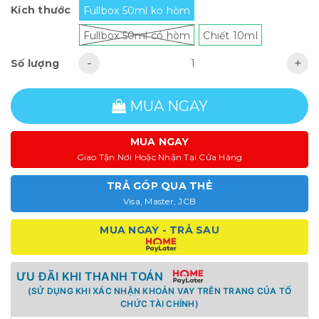
Kích thước
Fullbox 50ml ko hòm
Fullbox 50ml có hòm
Chiết 10ml
-
+
Số lượng
MUA NGAY
MUA NGAY
Giao Tận Nơi Hoặc Nhận Tại Cửa Hàng
TRẢ GÓP QUA THẺ
Visa, Master, JCB
MUA NGAY - TRẢ SAU
ƯU ĐÃI KHI THANH TOÁN
(SỬ DỤNG KHI XÁC NHẬN KHOẢN VAY TRÊN TRANG CỦA TỔ
CHỨC TÀI CHÍNH)