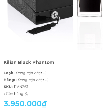
Kilian Black Phantom
Loại:
(
Đang cập nhật ...
)
Hãng:
(
Đang cập nhật ...
)
SKU:
PVN263
:
Còn hàng
(1)
3.950.000₫