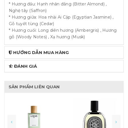
* Hương đầu: Hạnh nhân đắng (Bitter Almond) ,
Nghệ tây (Saffron)
* Hương giữa: Hoa nhài Ai Cập (Egyptian Jasmine) ,
Gỗ tuyết tùng (Cedar)
* Hương cuối: Long diên hương (Ambergris) , Hương
gỗ (Woody Notes) , Xạ hương (Musk)
HƯỚNG DẪN MUA HÀNG
ĐÁNH GIÁ
SẢN PHẨM LIÊN QUAN