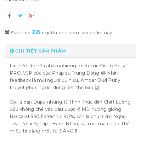
28
Đang có
người cùng xem sản phẩm này
CHI TIẾT SẢN PHẨM
Lại một lần nữa phải nghiêng mình cúi đầu trước sự
PRO_VJP của các Pháp sư Trung Đông 😂 Nhìn
feedback là mọi người đủ hiểu, Amber Oud Ruby
thuyết phục người dùng đến thế nào 🙌
Gọi là bản Dupe nhưng từ Hình Thức đến Chất Lượng
đều không chê vào đâu được ✌️ Mùi hương giống
Baccarat 540 Extrait tới 90%, vẫn là chủ điểm Nghệ
Tây - Nhài Ai Cập - Hạnh Nhân, cái mùi mà chỉ có thể
miêu tả bằng một từ: SANG ‼️