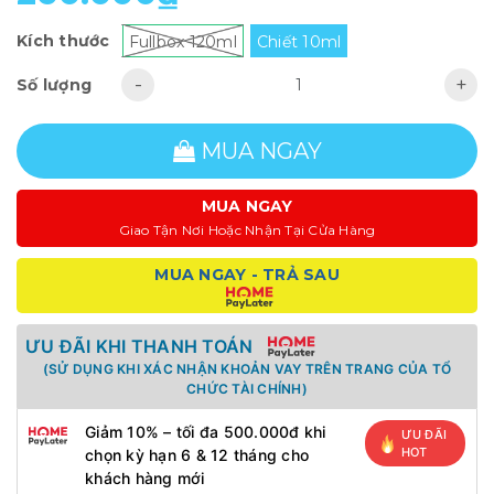
Kích thước
Fullbox 120ml
Chiết 10ml
-
+
Số lượng
MUA NGAY
MUA NGAY
Giao Tận Nơi Hoặc Nhận Tại Cửa Hàng
MUA NGAY - TRẢ SAU
ƯU ĐÃI KHI THANH TOÁN
(SỬ DỤNG KHI XÁC NHẬN KHOẢN VAY TRÊN TRANG CỦA TỔ
CHỨC TÀI CHÍNH)
Giảm 10% – tối đa 500.000đ khi
ƯU ĐÃI
HOT
chọn kỳ hạn 6 & 12 tháng cho
khách hàng mới