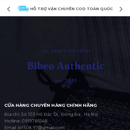
HỖ TRỢ VẬN CHUYỂN COD TOÀN QUỐC
CỬA HÀNG CHUYÊN HÀNG CHÍNH HÃNG
Địa chỉ: Số 103 Hồ Đắc Di , Đống Đa , Hà Nội
Hotline:
0919785548
Email:
bi1508.97@gmail.com