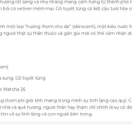
 hương rất sáng và nhẹ nhàng mang cảm hứng từ thành phố 
 bởi cỏ vetiver mềm mại. Gỗ tuyết tùng có kết cấu tươi hòa 
nh một loại “hương thơm cho da” (skinscent), một kiểu nước h
 người thật sự thân thuộc và gần gũi mới có thể cảm nhận đ
hơm)
ả sung, Gỗ tuyết tùng
e Matcha 26
 thơm phi giới tính mang trong mình sự tĩnh lặng cao quý. C
 về nhà và quê hương, người thân hay thậm chí chính là sự cô 
m về sự tĩnh lặng và con người bên trong.