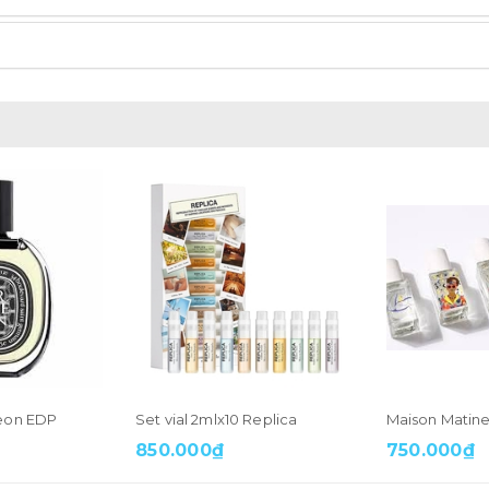
eon EDP
Set vial 2mlx10 Replica
Maison Matine
850.000₫
750.000₫