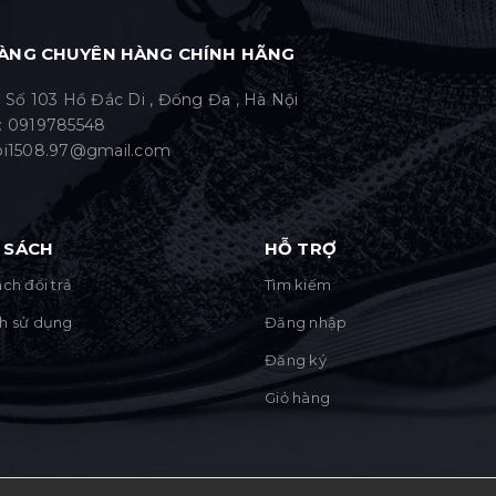
ÀNG CHUYÊN HÀNG CHÍNH HÃNG
: Số 103 Hồ Đắc Di , Đống Đa , Hà Nội
:
0919785548
bi1508.97@gmail.com
 SÁCH
HỖ TRỢ
ch đổi trả
Tìm kiếm
h sử dụng
Đăng nhập
Đăng ký
Giỏ hàng