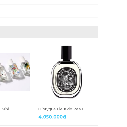
 Mini
Diptyque Fleur de Peau
Elizabeth A
4.050.000₫
990.000₫