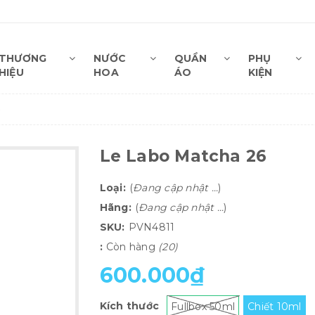
THƯƠNG
NƯỚC
QUẦN
PHỤ
HIỆU
HOA
ÁO
KIỆN
6
Le Labo Matcha 26
Loại:
(
Đang cập nhật ...
)
Hãng:
(
Đang cập nhật ...
)
SKU:
PVN4811
:
Còn hàng
(20)
600.000₫
Kích thước
Fullbox 50ml
Chiết 10ml