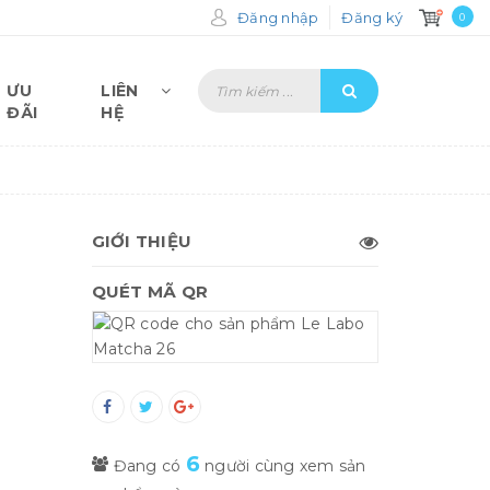
Đăng nhập
Đăng ký
0
ƯU
LIÊN
ĐÃI
HỆ
GIỚI THIỆU
QUÉT MÃ QR
6
Đang có
người cùng xem sản