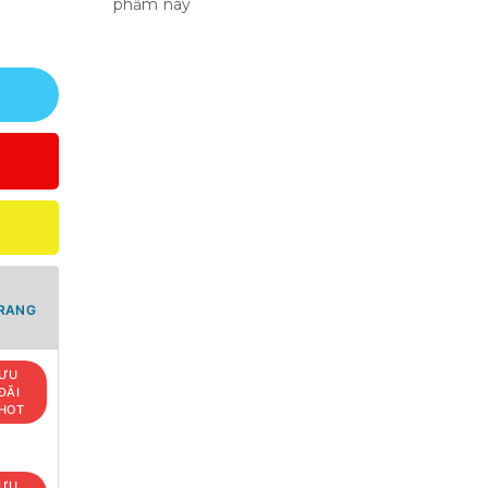
phẩm này
TRANG
ƯU
ĐÃI
HOT
ƯU