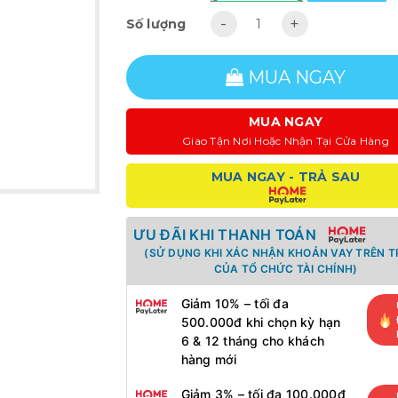
-
+
Số lượng
MUA NGAY
MUA NGAY
Giao Tận Nơi Hoặc Nhận Tại Cửa Hàng
MUA NGAY - TRẢ SAU
ƯU ĐÃI KHI THANH TOÁN
(SỬ DỤNG KHI XÁC NHẬN KHOẢN VAY TRÊN 
CỦA TỔ CHỨC TÀI CHÍNH)
Giảm 10% – tối đa
500.000đ khi chọn kỳ hạn
6 & 12 tháng cho khách
hàng mới
Giảm 3% – tối đa 100.000đ