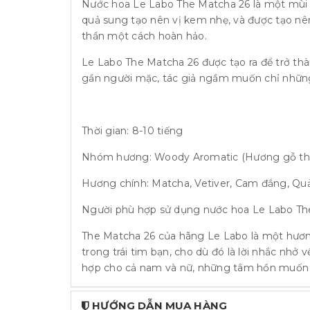
Nước hoa Le Labo The Matcha 26 là một mùi
quả sung tạo nên vị kem nhẹ, và được tạo nên
thần một cách hoàn hảo.
Le Labo The Matcha 26 được tạo ra để trở thà
gần người mặc, tác giả ngầm muốn chỉ những
Thời gian: 8-10 tiếng
Nhóm hương: Woody Aromatic (Hương gỗ t
Hương chính: Matcha, Vetiver, Cam đắng, Qu
Người phù hợp sử dụng nước hoa Le Labo Th
The Matcha 26 của hãng Le Labo là một hương
trong trái tim bạn, cho dù đó là lời nhắc nhở
hợp cho cả nam và nữ, những tâm hồn muốn tì
HƯỚNG DẪN MUA HÀNG