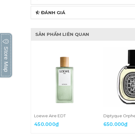
ĐÁNH GIÁ
SẢN PHẨM LIÊN QUAN
Store Map
Loewe Aire EDT
Diptyque Orph
450.000₫
650.000₫