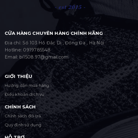
CỬA HÀNG CHUYÊN HÀNG CHÍNH HÃNG
Địa chỉ: Số 103 Hồ Đắc Di , Đống Đa , Hà Nội
Hotline:
0919785548
Email:
bi1508.97@gmail.com
GIỚI THIỆU
Hướng dẫn mua hàng
Điều khoản dịch vụ
CHÍNH SÁCH
Chính sách đổi trả
Quy định sử dụng
HỖ TRỢ