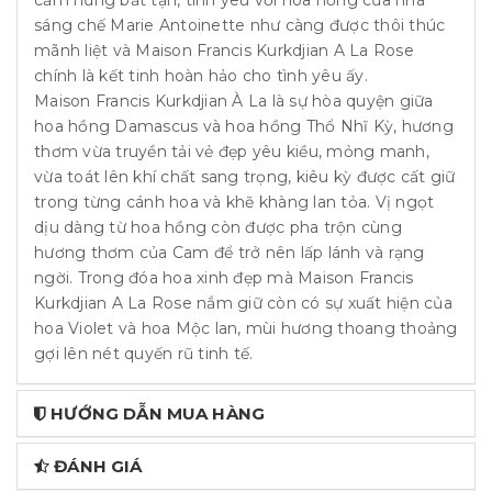
sáng chế Marie Antoinette như càng được thôi thúc
mãnh liệt và Maison Francis Kurkdjian A La Rose
chính là kết tinh hoàn hảo cho tình yêu ấy.
Maison Francis Kurkdjian À La là sự hòa quyện giữa
hoa hồng Damascus và hoa hồng Thổ Nhĩ Kỳ, hương
thơm vừa truyền tải vẻ đẹp yêu kiều, mỏng manh,
vừa toát lên khí chất sang trọng, kiêu kỳ được cất giữ
trong từng cánh hoa và khẽ khàng lan tỏa. Vị ngọt
dịu dàng từ hoa hồng còn được pha trộn cùng
hương thơm của Cam để trở nên lấp lánh và rạng
ngời. Trong đóa hoa xinh đẹp mà Maison Francis
Kurkdjian A La Rose nắm giữ còn có sự xuất hiện của
hoa Violet và hoa Mộc lan, mùi hương thoang thoảng
gợi lên nét quyến rũ tinh tế.
HƯỚNG DẪN MUA HÀNG
ĐÁNH GIÁ