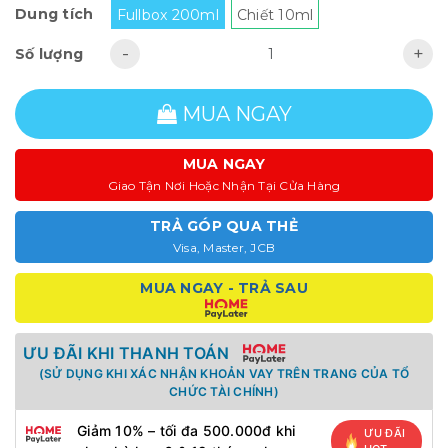
Dung tích
Fullbox 200ml
Chiết 10ml
-
+
Số lượng
MUA NGAY
MUA NGAY
Giao Tận Nơi Hoặc Nhận Tại Cửa Hàng
TRẢ GÓP QUA THẺ
Visa, Master, JCB
MUA NGAY - TRẢ SAU
ƯU ĐÃI KHI THANH TOÁN
(SỬ DỤNG KHI XÁC NHẬN KHOẢN VAY TRÊN TRANG CỦA TỔ
CHỨC TÀI CHÍNH)
Giảm 10% – tối đa 500.000đ khi
ƯU ĐÃI