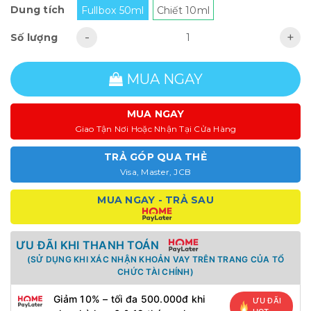
Dung tích
Fullbox 50ml
Chiết 10ml
-
+
Số lượng
MUA NGAY
MUA NGAY
Giao Tận Nơi Hoặc Nhận Tại Cửa Hàng
TRẢ GÓP QUA THẺ
Visa, Master, JCB
MUA NGAY - TRẢ SAU
ƯU ĐÃI KHI THANH TOÁN
(SỬ DỤNG KHI XÁC NHẬN KHOẢN VAY TRÊN TRANG CỦA TỔ
CHỨC TÀI CHÍNH)
Giảm 10% – tối đa 500.000đ khi
ƯU ĐÃI