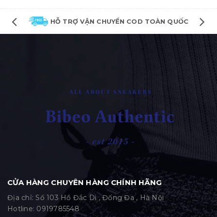
HỖ TRỢ VẬN CHUYỂN COD TOÀN QUỐC
CỬA HÀNG CHUYÊN HÀNG CHÍNH HÃNG
Địa chỉ: Số 103 Hồ Đắc Di , Đống Đa , Hà Nội
Hotline:
0919785548