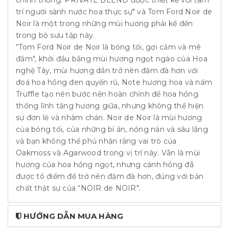
trí người sành nước hoa thực sự" và Tom Ford Noir de
Noir là một trong những mùi hương phải kể đến
trong bộ sưu tập này.
“Tom Ford Noir de Noir là bóng tối, gợi cảm và mê
đắm", khởi đầu bằng mùi hương ngọt ngào của Hoa
nghệ Tây, mùi hương dần trở nên đậm đà hơn với
đoá hoa hồng đen quyến rũ, Note hương hoa và nấm
Truffle tạo nên bước nền hoàn chỉnh để hoa hồng
thống lĩnh tầng hương giữa, nhưng không thể hiện
sự đơn lẻ và nhàm chán. Noir de Noir là mùi hương
của bóng tối, của những bí ẩn, nồng nàn và sâu lắng
và bạn không thể phủ nhận rằng vai trò của
Oakmoss và Agarwood trong vị trí này. Vẫn là mùi
hương của hoa hồng ngọt, nhưng cánh hồng đã
được tô điểm để trở nên đậm đà hơn, đúng với bản
chất thật sự của “NOIR de NOIR".
HƯỚNG DẪN MUA HÀNG