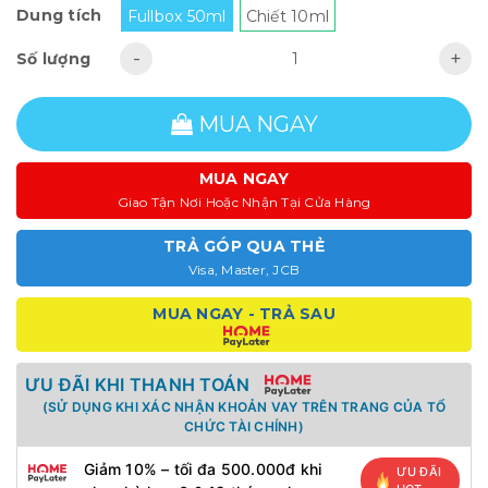
Dung tích
Fullbox 50ml
Chiết 10ml
-
+
Số lượng
MUA NGAY
MUA NGAY
Giao Tận Nơi Hoặc Nhận Tại Cửa Hàng
TRẢ GÓP QUA THẺ
Visa, Master, JCB
MUA NGAY - TRẢ SAU
ƯU ĐÃI KHI THANH TOÁN
(SỬ DỤNG KHI XÁC NHẬN KHOẢN VAY TRÊN TRANG CỦA TỔ
CHỨC TÀI CHÍNH)
Giảm 10% – tối đa 500.000đ khi
ƯU ĐÃI