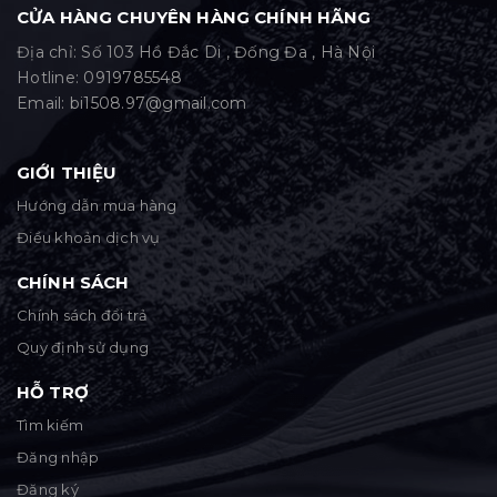
CỬA HÀNG CHUYÊN HÀNG CHÍNH HÃNG
Địa chỉ: Số 103 Hồ Đắc Di , Đống Đa , Hà Nội
Hotline:
0919785548
Email:
bi1508.97@gmail.com
GIỚI THIỆU
Hướng dẫn mua hàng
Điều khoản dịch vụ
CHÍNH SÁCH
Chính sách đổi trả
Quy định sử dụng
HỖ TRỢ
Tìm kiếm
Đăng nhập
Đăng ký