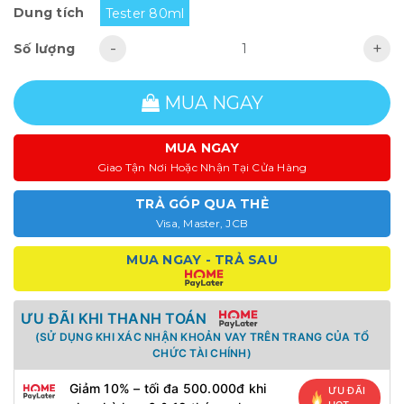
Dung tích
Tester 80ml
-
+
Số lượng
MUA NGAY
MUA NGAY
Giao Tận Nơi Hoặc Nhận Tại Cửa Hàng
TRẢ GÓP QUA THẺ
Visa, Master, JCB
MUA NGAY - TRẢ SAU
ƯU ĐÃI KHI THANH TOÁN
(SỬ DỤNG KHI XÁC NHẬN KHOẢN VAY TRÊN TRANG CỦA TỔ
CHỨC TÀI CHÍNH)
Giảm 10% – tối đa 500.000đ khi
ƯU ĐÃI