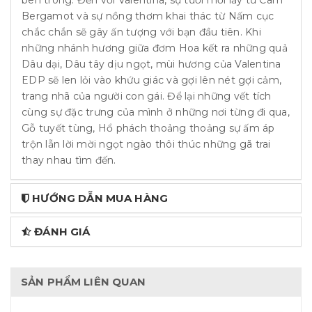
Bergamot và sự nồng thơm khai thác từ Nấm cục
chắc chắn sẽ gây ấn tượng với bạn đầu tiên. Khi
những nhánh hương giữa đơm Hoa kết ra những quả
Dâu dại, Dâu tây dịu ngọt, mùi hương của Valentina
EDP sẽ len lỏi vào khứu giác và gợi lên nét gợi cảm,
trang nhã của người con gái. Để lại những vết tích
cùng sự đặc trưng của mình ở những nơi từng đi qua,
Gỗ tuyết tùng, Hổ phách thoảng thoảng sự ấm áp
trộn lẫn lời mời ngọt ngào thôi thúc những gã trai
thay nhau tìm đến.
HƯỚNG DẪN MUA HÀNG
ĐÁNH GIÁ
SẢN PHẨM LIÊN QUAN