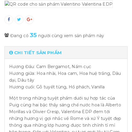
35
Đang có
người cùng xem sản phẩm này
CHI TIẾT SẢN PHẨM
Hương Đầu: Cam Bergamot, Nấm cục
Hương giữa: Hoa nhài, Hoa cam, Hoa huệ trắng, Dâu
dại, Dâu tây
Hương cuối: Gỗ tuyết tùng, Hổ phách, Vanilla
Một trong những tuyệt phẩm dưới sự hợp tác của
Puig cùng hai bậc thầy sáng chế nước hoa là Alberto
Morillas và Olivier Cresp, Valentina EDP đem tới
những hương vị gợi nhắc về Rome và xứ Ý tuyệt đẹp
thông qua những lớp hương được tinh chỉnh tỉ mỉ
bên trong. Đến với Valentina, sự tươi mới lấy từ Cam